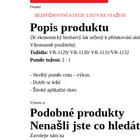
Ostatní
BEZPEČNOSTNÍ A TECH. LISTY KE STAŽENÍ
Popis produktu
2K ekonomický bezbarvý lak určený k přelakování akti
Všestranně použitelný.
Tužidla:
VR-1129/ VR-1130/ VR-1131/VR-1132
Poměr tužení:
2 : 1
- Skvělý poměr cena – výkon.
- Dobře se leští
- Široké aplikační okno
Vyberte si
Podobné produkty
Nenašli jste co hledá
Zavolejte nám na