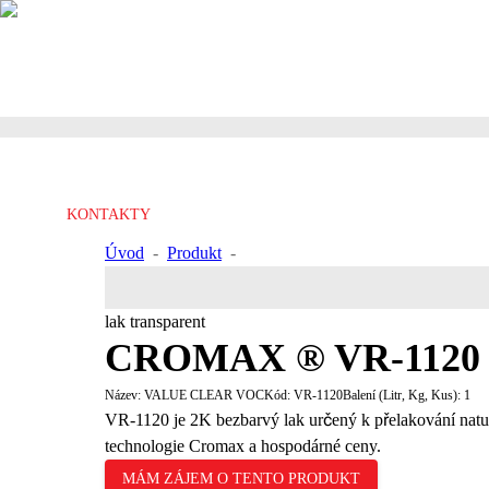
KONTAKTY
Úvod
-
Produkt
-
VALUE CLEAR VOC
lak transparent
CROMAX ® VR-1120
Název:
VALUE CLEAR VOC
Kód:
VR-1120
Balení (Litr, Kg, Kus):
1
VR-1120 je 2K bezbarvý lak určený k přelakování nat
technologie Cromax a hospodárné ceny.
MÁM ZÁJEM O TENTO PRODUKT