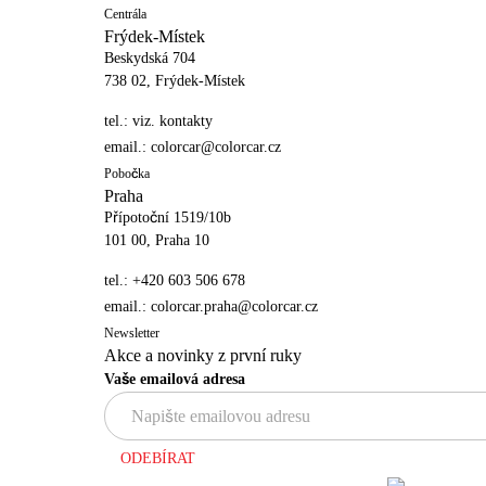
Centrála
Frýdek-Místek
Beskydská 704
738 02, Frýdek-Místek
tel.:
viz. kontakty
email.:
colorcar@colorcar.cz
Pobočka
Praha
Přípotoční 1519/10b
101 00, Praha 10
tel.:
+420 603 506 678
email.:
colorcar.praha@colorcar.cz
Newsletter
Akce a novinky z první ruky
Vaše emailová adresa
ODEBÍRAT