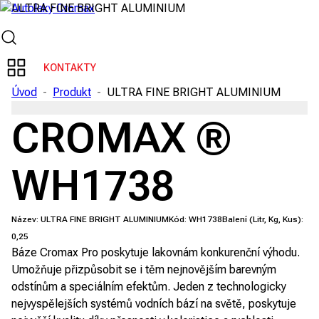
KONTAKTY
Úvod
-
Produkt
-
ULTRA FINE BRIGHT ALUMINIUM
CROMAX ®
WH1738
Název:
ULTRA FINE BRIGHT ALUMINIUM
Kód:
WH1738
Balení (Litr, Kg, Kus):
0,25
Báze Cromax Pro poskytuje lakovnám konkurenční výhodu.
Umožňuje přizpůsobit se i těm nejnovějším barevným
odstínům a speciálním efektům. Jeden z technologicky
nejvyspělejších systémů vodních bází na světě, poskytuje