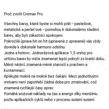
Proč zvolit Cromax Pro
Všechny barvy, které byste si mohli přát – pastelové,
metalické a perleťové – pomohou k dokonalému sladění
barev, aby byli zákazníci spokojeni.
Pokročilá úprava hit-on hit (upravená z upravené) vás vždy
01
dovede k dokonalé harmonii odstínu
Jedna a hotovo. Jednorázová aplikace 1,5 vrstvy pro
většinu barev by měla znamenat lepší pokrytí za kratší dobu.
Méně nátěrů znamená méně starostí s prachem a
kontaminací.
Aplikujte mokré na mokré bez čekání. Mezi jednotlivými
vrstvami není zapotřebí žádná doba pro zmatování, což
znamená rychlejší časy oprav.
Pomáhá snižovat náklady na čas a energii díky menšímu
počtu aplikačních cyklů nebo v procesu sušení sušení.