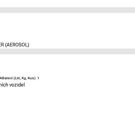
R (AEROSOL)
A
Balení (Litr, Kg, Kus):
1
ních vozidel