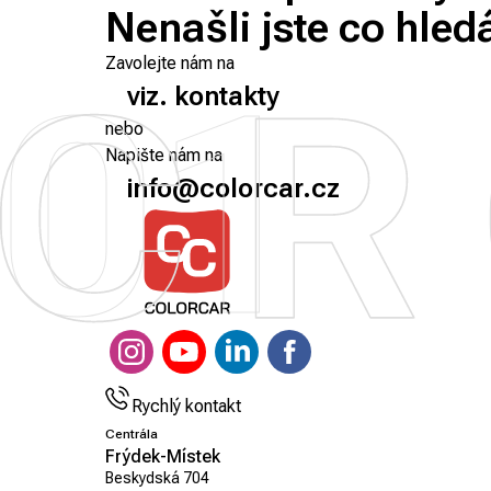
Nenašli jste co hled
Zavolejte nám na
01
viz. kontakty
nebo
Napište nám na
info@colorcar.cz
Rychlý kontakt
Centrála
Frýdek-Místek
Beskydská 704