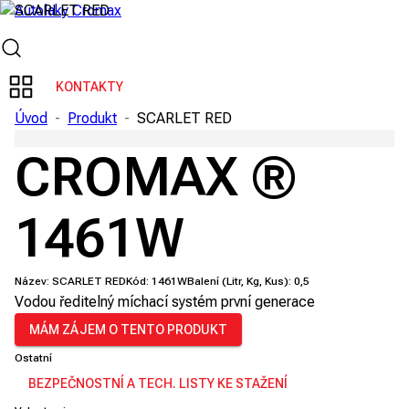
KONTAKTY
Úvod
-
Produkt
-
SCARLET RED
CROMAX ®
1461W
Název:
SCARLET RED
Kód:
1461W
Balení (Litr, Kg, Kus):
0,5
Vodou ředitelný míchací systém první generace
MÁM ZÁJEM O TENTO PRODUKT
Ostatní
BEZPEČNOSTNÍ A TECH. LISTY KE STAŽENÍ