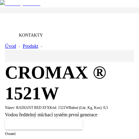
KONTAKTY
Úvod
-
Produkt
-
RADIANT RED EFX
CROMAX ®
1521W
Název:
RADIANT RED EFX
Kód:
1521W
Balení (Litr, Kg, Kus):
0,5
Vodou ředitelný míchací systém první generace
MÁM ZÁJEM O TENTO PRODUKT
Ostatní