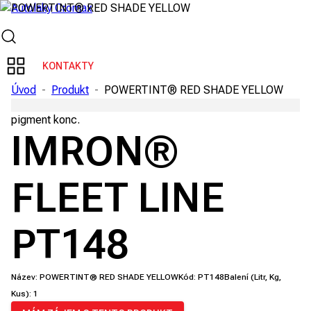
KONTAKTY
Úvod
-
Produkt
-
POWERTINT® RED SHADE YELLOW
pigment konc.
IMRON®
FLEET LINE
PT148
Název:
POWERTINT® RED SHADE YELLOW
Kód:
PT148
Balení (Litr, Kg,
Kus):
1