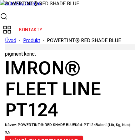
KONTAKTY
Úvod
-
Produkt
-
POWERTINT® RED SHADE BLUE
pigment konc.
IMRON®
FLEET LINE
PT124
Název:
POWERTINT® RED SHADE BLUE
Kód:
PT124
Balení (Litr, Kg, Kus):
3,5