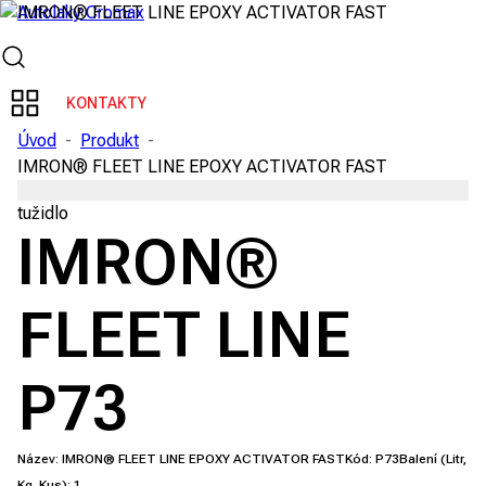
KONTAKTY
Úvod
-
Produkt
-
IMRON® FLEET LINE EPOXY ACTIVATOR FAST
tužidlo
IMRON®
FLEET LINE
P73
Název:
IMRON® FLEET LINE EPOXY ACTIVATOR FAST
Kód:
P73
Balení (Litr,
Kg, Kus):
1