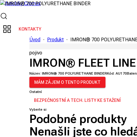
KONTAKTY
Úvod
-
Produkt
-
IMRON® 700 POLYURETHANE
pojivo
IMRON® FLEET LINE
Název:
IMRON® 700 POLYURETHANE BINDER
Kód:
AU170
Balení
MÁM ZÁJEM O TENTO PRODUKT
Ostatní
BEZPEČNOSTNÍ A TECH. LISTY KE STAŽENÍ
Vyberte si
Podobné produkty
Nenašli jste co hled