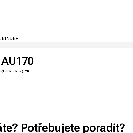
 BINDER
 AU170
 (Litr, Kg, Kus):
20
áte? Potřebujete poradit?