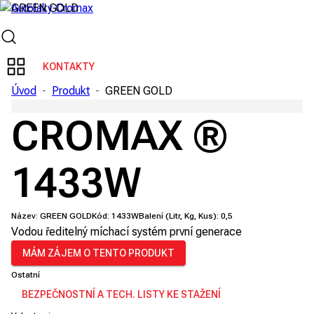
KONTAKTY
Úvod
-
Produkt
-
GREEN GOLD
CROMAX ®
1433W
Název:
GREEN GOLD
Kód:
1433W
Balení (Litr, Kg, Kus):
0,5
Vodou ředitelný míchací systém první generace
MÁM ZÁJEM O TENTO PRODUKT
Ostatní
BEZPEČNOSTNÍ A TECH. LISTY KE STAŽENÍ