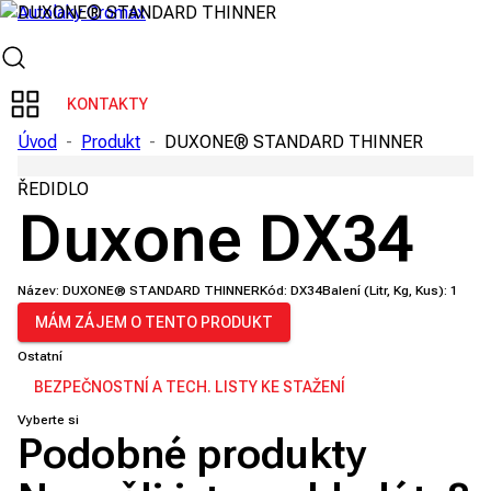
KONTAKTY
Úvod
-
Produkt
-
DUXONE® STANDARD THINNER
ŘEDIDLO
Duxone DX34
Název:
DUXONE® STANDARD THINNER
Kód:
DX34
Balení (Litr, Kg, Kus):
1
MÁM ZÁJEM O TENTO PRODUKT
Ostatní
BEZPEČNOSTNÍ A TECH. LISTY KE STAŽENÍ
Vyberte si
Podobné produkty