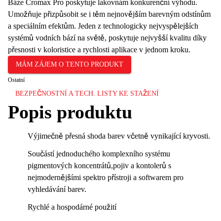
Báze Cromax Pro poskytuje lakovnám konkurenční výhodu.
Umožňuje přizpůsobit se i těm nejnovějším barevným odstínům
a speciálním efektům. Jeden z technologicky nejvyspělejších
systémů vodních bází na světě, poskytuje nejvyšší kvalitu díky
přesnosti v koloristice a rychlosti aplikace v jednom kroku.
MÁM ZÁJEM O TENTO PRODUKT
Ostatní
BEZPEČNOSTNÍ A TECH. LISTY KE STAŽENÍ
Popis produktu
Výjimečně přesná shoda barev včetně vynikající kryvosti.
Součástí jednoduchého komplexního systému
pigmentových koncentrátů,pojiv a kontolerů s
nejmodernějšími spektro přístroji a softwarem pro
vyhledávání barev.
Rychlé a hospodárné použití