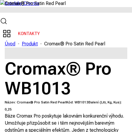
KONTAKTY
Úvod
-
Produkt
-
Cromax® Pro Satin Red Pearl
Cromax® Pro
WB1013
Název:
Cromax® Pro Satin Red Pearl
Kód:
WB1013
Balení (Litr, Kg, Kus):
0,25
Báze Cromax Pro poskytuje lakovnám konkurenční výhodu.
Umožňuje přizpůsobit se i těm nejnovějším barevným
odstínům a speciálním efektům. Jeden z technologicky