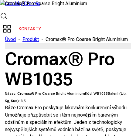
KONTAKTY
Úvod
-
Produkt
-
Cromax® Pro Coarse Bright Aluminium
Cromax® Pro
WB1035
Název:
Cromax® Pro Coarse Bright Aluminium
Kód:
WB1035
Balení (Litr,
Kg, Kus):
3,5
Báze Cromax Pro poskytuje lakovnám konkurenční výhodu.
Umožňuje přizpůsobit se i těm nejnovějším barevným
odstínům a speciálním efektům. Jeden z technologicky
nejvyspělejších systémů vodních bází na světě, poskytuje