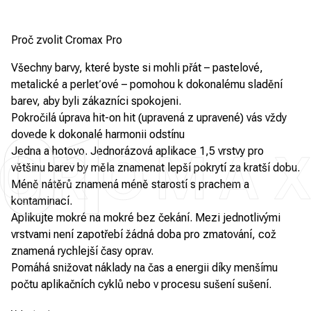
Proč zvolit Cromax Pro
Všechny barvy, které byste si mohli přát – pastelové,
metalické a perleťové – pomohou k dokonalému sladění
barev, aby byli zákazníci spokojeni.
Pokročilá úprava hit-on hit (upravená z upravené) vás vždy
01
dovede k dokonalé harmonii odstínu
Jedna a hotovo. Jednorázová aplikace 1,5 vrstvy pro
většinu barev by měla znamenat lepší pokrytí za kratší dobu.
Méně nátěrů znamená méně starostí s prachem a
kontaminací.
Aplikujte mokré na mokré bez čekání. Mezi jednotlivými
vrstvami není zapotřebí žádná doba pro zmatování, což
znamená rychlejší časy oprav.
Pomáhá snižovat náklady na čas a energii díky menšímu
počtu aplikačních cyklů nebo v procesu sušení sušení.