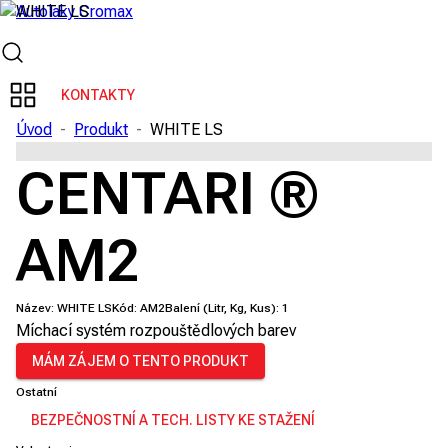
KONTAKTY
Úvod
-
Produkt
-
WHITE LS
CENTARI ®
AM2
Název:
WHITE LS
Kód:
AM2
Balení (Litr, Kg, Kus):
1
Míchací systém rozpouštědlových barev
MÁM ZÁJEM O TENTO PRODUKT
Ostatní
BEZPEČNOSTNÍ A TECH. LISTY KE STAŽENÍ