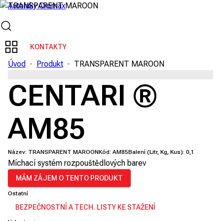
KONTAKTY
Úvod
-
Produkt
-
TRANSPARENT MAROON
CENTARI ®
AM85
Název:
TRANSPARENT MAROON
Kód:
AM85
Balení (Litr, Kg, Kus):
0,1
Míchací systém rozpouštědlových barev
MÁM ZÁJEM O TENTO PRODUKT
Ostatní
BEZPEČNOSTNÍ A TECH. LISTY KE STAŽENÍ