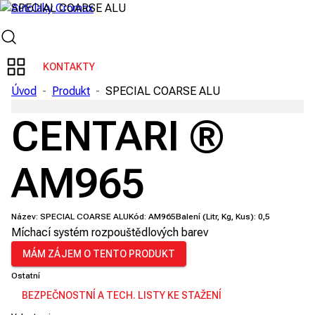
KONTAKTY
Úvod
-
Produkt
-
SPECIAL COARSE ALU
CENTARI ®
AM965
Název:
SPECIAL COARSE ALU
Kód:
AM965
Balení (Litr, Kg, Kus):
0,5
Míchací systém rozpouštědlových barev
MÁM ZÁJEM O TENTO PRODUKT
Ostatní
BEZPEČNOSTNÍ A TECH. LISTY KE STAŽENÍ