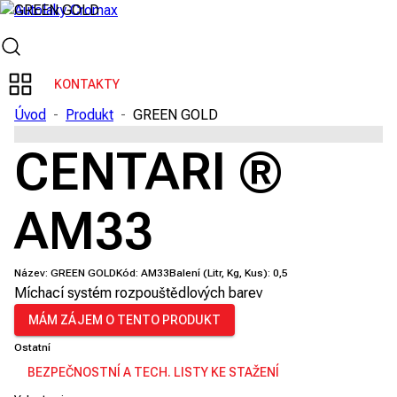
KONTAKTY
Úvod
-
Produkt
-
GREEN GOLD
CENTARI ®
AM33
Název:
GREEN GOLD
Kód:
AM33
Balení (Litr, Kg, Kus):
0,5
Míchací systém rozpouštědlových barev
MÁM ZÁJEM O TENTO PRODUKT
Ostatní
BEZPEČNOSTNÍ A TECH. LISTY KE STAŽENÍ