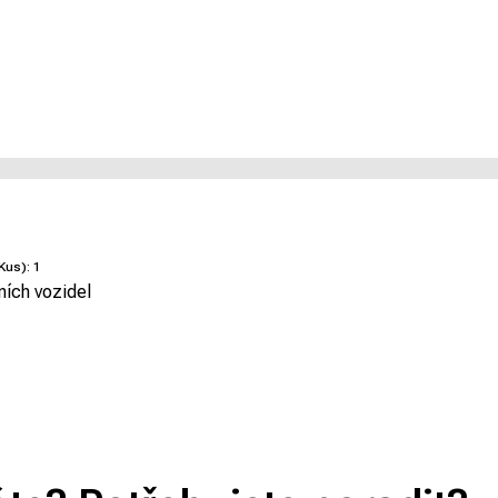
 Kus):
1
ních vozidel