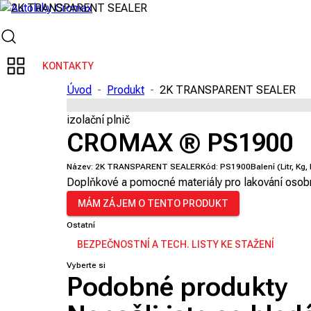
KONTAKTY
Úvod
-
Produkt
-
2K TRANSPARENT SEALER
izolační plnič
CROMAX ® PS1900
Název:
2K TRANSPARENT SEALER
Kód:
PS1900
Balení (Litr, Kg,
Doplňkové a pomocné materiály pro lakování osob
MÁM ZÁJEM O TENTO PRODUKT
Ostatní
BEZPEČNOSTNÍ A TECH. LISTY KE STAŽENÍ
Vyberte si
Podobné produkty