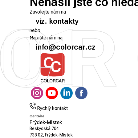
Nenašli jste co hled
Zavolejte nám na
01
viz. kontakty
nebo
Napište nám na
info@colorcar.cz
Rychlý kontakt
Centrála
Frýdek-Místek
Beskydská 704
738 02, Frýdek-Místek