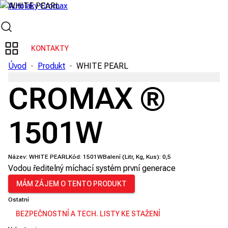
KONTAKTY
Úvod
-
Produkt
-
WHITE PEARL
CROMAX ®
1501W
Název:
WHITE PEARL
Kód:
1501W
Balení (Litr, Kg, Kus):
0,5
Vodou ředitelný míchací systém první generace
MÁM ZÁJEM O TENTO PRODUKT
Ostatní
BEZPEČNOSTNÍ A TECH. LISTY KE STAŽENÍ