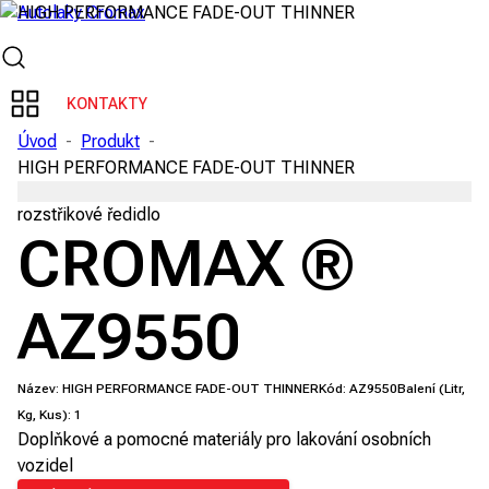
KONTAKTY
Úvod
-
Produkt
-
HIGH PERFORMANCE FADE-OUT THINNER
rozstřikové ředidlo
CROMAX ®
AZ9550
Název:
HIGH PERFORMANCE FADE-OUT THINNER
Kód:
AZ9550
Balení (Litr,
Kg, Kus):
1
Doplňkové a pomocné materiály pro lakování osobních
vozidel