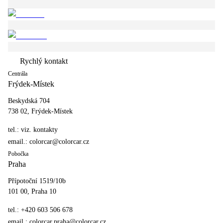
Rychlý kontakt
Centrála
Frýdek-Místek
Beskydská 704
738 02, Frýdek-Místek
tel.:
viz. kontakty
email.:
colorcar@colorcar.cz
Pobočka
Praha
Přípotoční 1519/10b
101 00, Praha 10
tel.:
+420 603 506 678
email.:
colorcar.praha@colorcar.cz