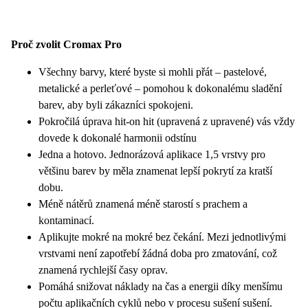
Proč zvolit Cromax Pro
Všechny barvy, které byste si mohli přát – pastelové,
metalické a perleťové – pomohou k dokonalému sladění
barev, aby byli zákazníci spokojeni.
Pokročilá úprava hit-on hit (upravená z upravené) vás vždy
dovede k dokonalé harmonii odstínu
Jedna a hotovo. Jednorázová aplikace 1,5 vrstvy pro
většinu barev by měla znamenat lepší pokrytí za kratší
dobu.
Méně nátěrů znamená méně starostí s prachem a
kontaminací.
Aplikujte mokré na mokré bez čekání. Mezi jednotlivými
vrstvami není zapotřebí žádná doba pro zmatování, což
znamená rychlejší časy oprav.
Pomáhá snižovat náklady na čas a energii díky menšímu
počtu aplikačních cyklů nebo v procesu sušení sušení.