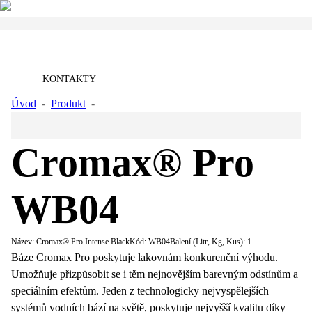
KONTAKTY
Úvod
-
Produkt
-
Cromax® Pro Intense Black
Cromax® Pro
WB04
Název:
Cromax® Pro Intense Black
Kód:
WB04
Balení (Litr, Kg, Kus):
1
Báze Cromax Pro poskytuje lakovnám konkurenční výhodu.
Umožňuje přizpůsobit se i těm nejnovějším barevným odstínům a
speciálním efektům. Jeden z technologicky nejvyspělejších
systémů vodních bází na světě, poskytuje nejvyšší kvalitu díky