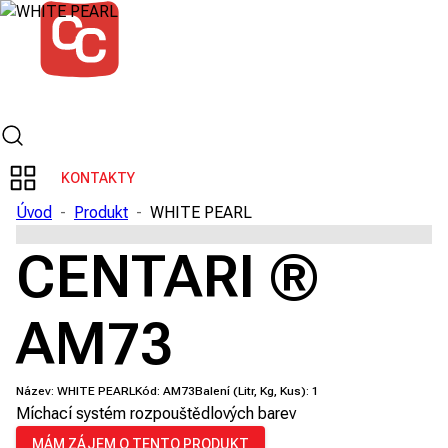
KONTAKTY
Úvod
-
Produkt
-
WHITE PEARL
CENTARI ®
AM73
Název:
WHITE PEARL
Kód:
AM73
Balení (Litr, Kg, Kus):
1
Míchací systém rozpouštědlových barev
MÁM ZÁJEM O TENTO PRODUKT